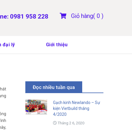
Giỏ hàng(
0
)
ine: 0981 958 228
 đại lý
Giới thiệu
Đọc nhiều tuần qua
phát
dựng
Gạch kinh Newlando – Sự
kiện Vietbuild tháng
công
4/2020
rình
Tháng 2 6, 2020
này,