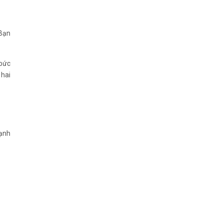
 Bạn
 bức
 hai
cạnh