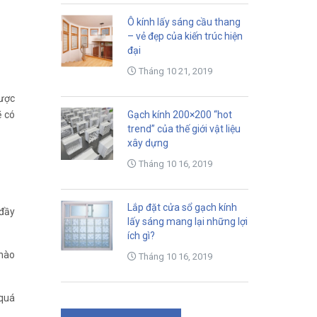
Ô kính lấy sáng cầu thang
– vẻ đẹp của kiến trúc hiện
đại
Tháng 10 21, 2019
được
Gạch kính 200×200 “hot
ẽ có
trend” của thế giới vật liệu
xây dựng
Tháng 10 16, 2019
Lắp đặt cửa sổ gạch kính
 đầy
lấy sáng mang lại những lợi
ích gì?
 nào
Tháng 10 16, 2019
 quá