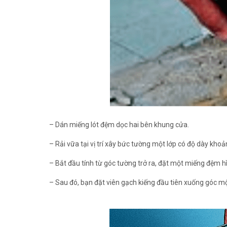
– Dán miếng lót đệm dọc hai bên khung cửa.
– Rải vữa tại vị trí xây bức tường một lớp có độ dày kh
– Bắt đầu tính từ góc tường trở ra, đặt một miếng đệm hìn
– Sau đó, bạn đặt viên gạch kiếng đầu tiên xuống góc m