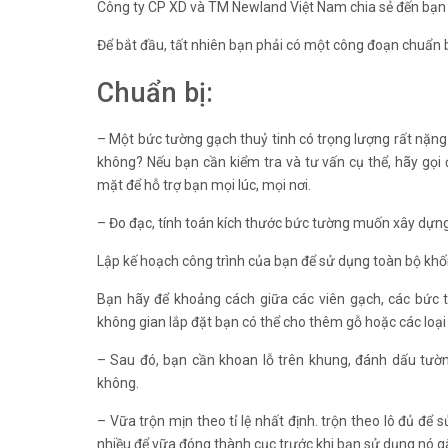
Công ty CP XD và TM Newland Việt Nam chia sẻ đến bạn 
Để bắt đầu, tất nhiên bạn phải có một công đoạn chuẩn b
Chuẩn bị:
– Một bức tường gạch thuỷ tinh có trọng lượng rất nặng
không? Nếu bạn cần kiểm tra và tư vấn cụ thể, hãy gọi
mặt để hỗ trợ bạn mọi lúc, mọi nơi.
– Đo đạc, tính toán kích thước bức tường muốn xây dựng 
Lập kế hoạch công trình của bạn để sử dụng toàn bộ khối
Bạn hãy để khoảng cách giữa các viên gạch, các bức 
không gian lắp đặt bạn có thể cho thêm gỗ hoặc các loại
– Sau đó, bạn cần khoan lỗ trên khung, đánh dấu tườ
không.
– Vữa trộn mịn theo tỉ lệ nhất định. trộn theo lô đủ để 
nhiều để vữa đóng thành cục trước khi bạn sử dụng nó g