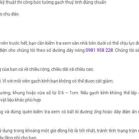
kỹ thuật thi công bức tường gạch thuỷ tinh đúng chuẩn.
ị chu đáo.
 nên trước hết, bạn cần kiểm tra xem sàn nhà bên dưới có thể chịu lực 
 điện cho chúng tôi theo số đường dây nóng
0981 958 228
. Chúng tôi s
của bạn cả về chiều rộng, chiều dài và chiều cao.
. Vì với mỗi viên gạch kính bạn không có thể được cắt giảm.
tường, khung hoặc cửa sổ từ 0.6 – 1cm. Nếu gạch kính không thể lấp
 vật liệu khác phù hợp
ng và đừng quên kiểm tra xem có bất kì đường ống hoặc dây điện ẩn
sử dụng trong khoảng một giờ đồng hồ là tốt nhất, tránh tình trạng trộn
ây lãng phí cho bạn