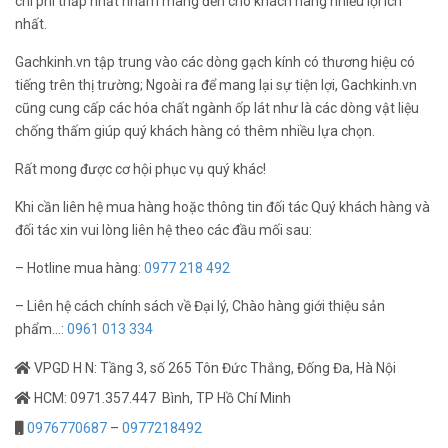
chi phí thấp nhất nhằm mang đến cho khách hàng nhiều lợi ích
nhất.
Gachkinh.vn tập trung vào các dòng gạch kính có thương hiệu có
tiếng trên thị trường; Ngoài ra để mang lại sự tiện lợi, Gachkinh.vn
cũng cung cấp các hóa chất ngành ốp lát như là các dòng vật liệu
chống thấm giúp quý khách hàng có thêm nhiều lựa chọn.
Rất mong được cơ hội phục vụ quý khác!
Khi cần liên hệ mua hàng hoặc thông tin đối tác Quý khách hàng và
đối tác xin vui lòng liên hệ theo các đầu mối sau:
– Hotline mua hàng:
0977 218 492
– Liên hệ cách chính sách về Đại lý, Chào hàng giới thiệu sản
phẩm…:
0961 013 334
VPGD H N: Tầng 3, số 265 Tôn Đức Thắng, Đống Đa, Hà Nội
HCM: 0971.357.447 Bình, TP Hồ Chí Minh
0976770687
–
0977218492