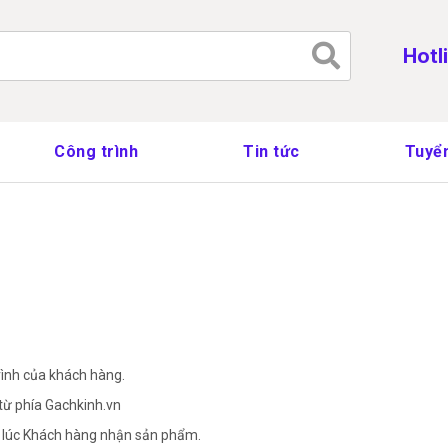
Tìm
Hotl
kiếm
cho:
Công trình
Tin tức
Tuyển
rình của khách hàng.
từ phía Gachkinh.vn
từ lúc Khách hàng nhận sản phẩm.