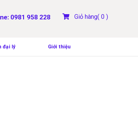
Giỏ hàng(
0
)
ine: 0981 958 228
 đại lý
Giới thiệu